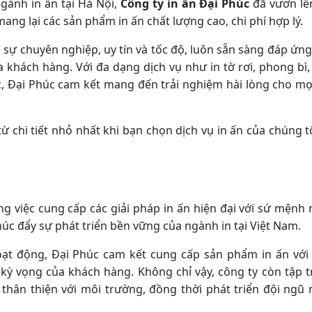
gành in ấn tại Hà Nội,
Công ty in ấn Đại Phúc
đã vươn lê
ang lại các sản phẩm in ấn chất lượng cao, chi phí hợp lý.
về sự chuyên nghiệp, uy tín và tốc độ, luôn sẵn sàng đáp ứn
ủa khách hàng. Với đa dạng dịch vụ như in tờ rơi, phong bì
, Đại Phúc cam kết mang đến trải nghiệm hài lòng cho mọ
 chi tiết nhỏ nhất khi bạn chọn dịch vụ in ấn của chúng tô
ng việc cung cấp các giải pháp in ấn hiện đại với sứ mệnh
húc đẩy sự phát triển bền vững của ngành in tại Việt Nam.
ạt động, Đại Phúc cam kết cung cấp sản phẩm in ấn với
kỳ vọng của khách hàng. Không chỉ vậy, công ty còn tập 
 thân thiện với môi trường, đồng thời phát triển đội ngũ