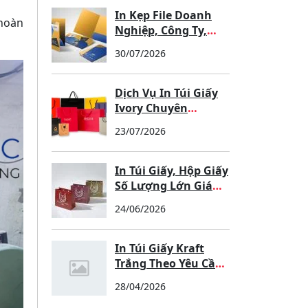
In Kẹp File Doanh
hoàn
Nghiệp, Công Ty,
Trường Học –
30/07/2026
Chuyên Nghiệp,
Sang Trọng, Nâng
Tầm Thương Hiệu
Dịch Vụ In Túi Giấy
Ivory Chuyên
Nghiệp Tại Xưởng
23/07/2026
In Túi Giấy, Hộp Giấy
Số Lượng Lớn Giá
Tốt
24/06/2026
In Túi Giấy Kraft
Trắng Theo Yêu Cầu
– Sản Xuất Tại
28/04/2026
Xưởng, Giá Tốt Cho