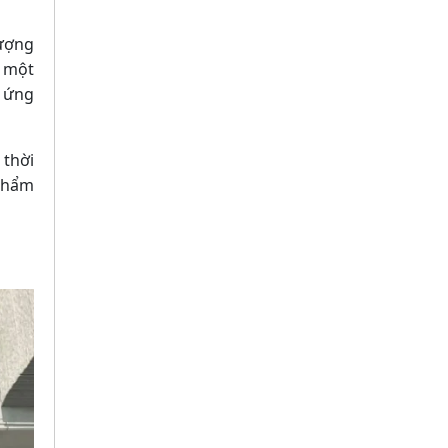
lượng
c một
p ứng
 thời
 phẩm