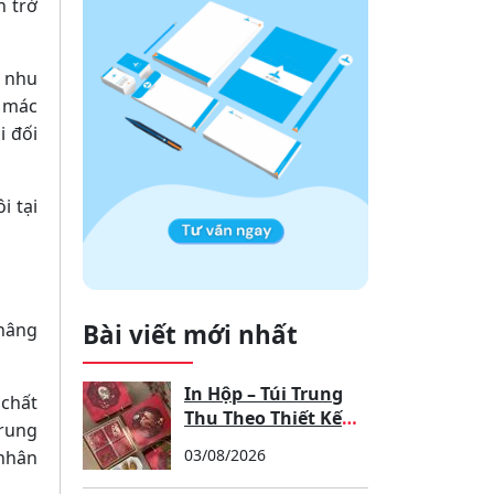
n trở
g nhu
, mác
i đối
i tại
 nâng
Bài viết mới nhất
In Hộp – Túi Trung
 chất
Thu Theo Thiết Kế
trung
Riêng Cho Doanh
03/08/2026
 nhân
Nghiệp, Cửa Hàng