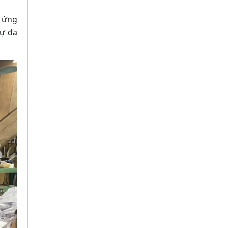
p ứng
sự đa