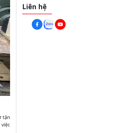
Đơn Số Lượng Lớn
Liên hệ
ự tận
 việc