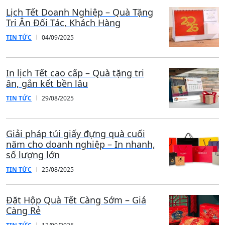
Lịch Tết Doanh Nghiệp – Quà Tặng
Tri Ân Đối Tác, Khách Hàng
TIN TỨC
04/09/2025
In lịch Tết cao cấp – Quà tặng tri
ân, gắn kết bền lâu
TIN TỨC
29/08/2025
Giải pháp túi giấy đựng quà cuối
năm cho doanh nghiệp – In nhanh,
số lượng lớn
TIN TỨC
25/08/2025
Đặt Hộp Quà Tết Càng Sớm – Giá
Càng Rẻ