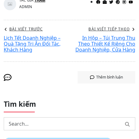
TÁC GIẢ
THAM
ADMIN
BÀI VIẾT TRƯỚC
BÀI VIẾT TIẾP THEO
Lịch Tết Doanh Nghiệp –
In Hộp – Túi Trung Thu
Quà Tặng Tri Ân Đối Tác,
Theo Thiết Kế Riêng Cho
Khách Hàng
Doanh Nghiệp, Cửa Hàng
Thêm bình luận
Tìm kiếm