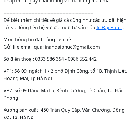
Trong bối cảnh cạnh tranh khốc liệt của thị trường hiện
nay, việc sở hữu các mẫu túi giấy đẹp và ấn tượng giúp
nâng tầm thương hiệu và thu hút khách hàng là điều
mà nhiều doanh nghiệp hướng tới. Tự hào là đơn vị
giúp bạn thực hiện điều đó với dịch vụ in túi giấy giá rẻ
theo thiết kế, đáp ứng mọi nhu cầu về thẩm mỹ và công
năng. Dù bạn kinh doanh mỹ phẩm, thời trang, thực