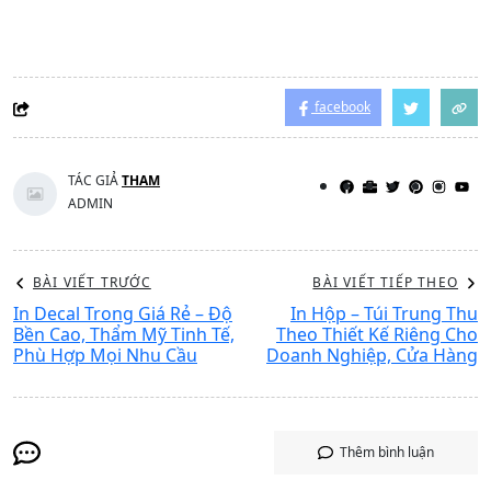
phẩm, thuốc hay trang sức, chúng tôi đều có các giải
pháp in túi giấy chất lượng với đa dạng mẫu mã.
-------------------------------------------------------------
Để biết thêm chi tiết về giá cả cũng như các ưu đãi hiện
có, vui lòng liên hệ với đội ngũ tư vấn của
In Đại Phúc
.
Mọi thông tin đặt hàng liên hệ
Gửi file email qua: inandaiphuc@gmail.com
Số điện thoại: 0333 586 354 - 0986 552 442
VP1: Số 09, ngách 1 / 2 phố Định Công, tổ 1B, Thịnh Liệt,
Hoàng Mai, Tp Hà Nội
VP2: Số 09 Đặng Ma La, Kênh Dương, Lê Chân, Tp. Hải
Phòng
Xưởng sản xuất: 460 Trần Quý Cáp, Văn Chương, Đống
Đa, Tp. Hà Nội