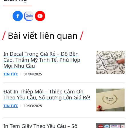
In Kẹp File Doanh Nghiệp, Công Ty,
Trường Học – Chuyên Nghiệp, Sang
Trọng, Nâng Tầm Thương Hiệu
30/07/2026
Dịch Vụ In Túi Giấy Ivory Chuyên Nghiệp
Tại Xưởng
23/07/2026
In Túi Giấy, Hộp Giấy Số Lượng Lớn Giá
Tốt
24/06/2026
In Túi Giấy Kraft Trắng Theo Yêu Cầu –
Sản Xuất Tại Xưởng, Giá Tốt Cho Đơn Số
Lượng Lớn
28/04/2026