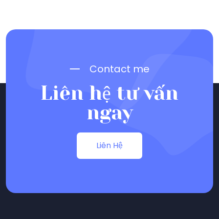
In Tem Giấy Theo Yêu Cầu – Số
Lượng Lớn, Đa Dạng Mẫu Mã
TIN TỨC
17/03/2025
In Hộp Số Lượng Lớn Theo Yêu Cầu
– Nhận Hàng Nhanh, Hỗ Trợ Tận
Tình
TIN TỨC
15/04/2025
Thiết Kế & In Tờ Rơi Theo Yêu Cầu –
Đẹp, Rẻ, Chuyên Nghiệp!
TIN TỨC
16/04/2025
In Voucher Khuyến Mãi Số Lượng
Lớn – Giá Xưởng, Giao Hàng
Nhanh!