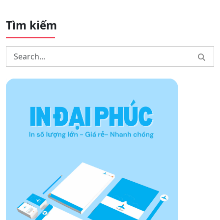
facebook
TÁC GIẢ
THAM
ADMIN
BÀI VIẾT TRƯỚC
BÀI VIẾT TIẾP THEO
In Decal Trong Giá Rẻ – Độ
In Hộp – Túi Trung Thu
Bền Cao, Thẩm Mỹ Tinh Tế,
Theo Thiết Kế Riêng Cho
Phù Hợp Mọi Nhu Cầu
Doanh Nghiệp, Cửa Hàng
Thêm bình luận