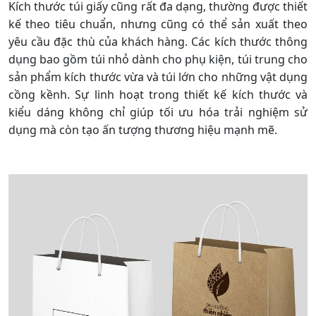
không kém trong việc lựa chọn và thiết kế để đáp ứng
nhu cầu đa dạng của khách hàng. Các kiểu dáng túi giấy
phổ biến thường bao gồm túi đứng, túi ngang, túi có
nắp gập và túi có quai xách. Mỗi loại có ưu điểm riêng,
phù hợp với mục đích sử dụng khác nhau: từ sự tiện lợi
khi mang theo sản phẩm nhẹ nhàng đến khả năng chịu
tải tốt cho hàng hóa nặng hơn.
Kích thước túi giấy cũng rất đa dạng, thường được thiết
kế theo tiêu chuẩn, nhưng cũng có thể sản xuất theo
yêu cầu đặc thù của khách hàng. Các kích thước thông
dụng bao gồm túi nhỏ dành cho phụ kiện, túi trung cho
sản phẩm kích thước vừa và túi lớn cho những vật dụng
cồng kềnh. Sự linh hoạt trong thiết kế kích thước và
kiểu dáng không chỉ giúp tối ưu hóa trải nghiệm sử
dụng mà còn tạo ấn tượng thương hiệu mạnh mẽ.