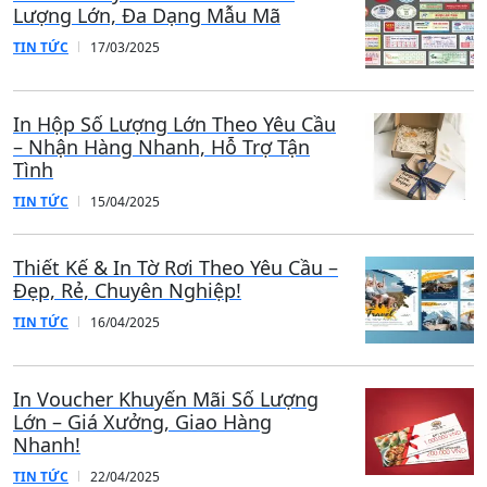
Liên hệ
Bài viết liên quan
In Decal Trong Giá Rẻ – Độ Bền
Cao, Thẩm Mỹ Tinh Tế, Phù Hợp
Mọi Nhu Cầu
TIN TỨC
01/04/2025
Đặt In Thiệp Mời – Thiệp Cảm Ơn
Theo Yêu Cầu, Số Lượng Lớn Giá Rẻ!
TIN TỨC
19/03/2025