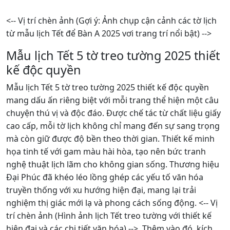
<-- Vị trí chèn ảnh (Gợi ý: Ảnh chụp cận cảnh các tờ lịch
từ mẫu lịch Tết để Bàn A 2025 vơi trang trí nổi bật) -->
Mẫu lịch Tết 5 tờ treo tường 2025 thiết
kế độc quyền
Mẫu lịch Tết 5 tờ treo tường 2025 thiết kế độc quyền
mang dấu ấn riêng biệt với mỗi trang thể hiện một câu
chuyện thú vị và độc đáo. Được chế tác từ chất liệu giấy
cao cấp, mỗi tờ lịch không chỉ mang đến sự sang trọng
mà còn giữ được độ bền theo thời gian. Thiết kế minh
họa tinh tế với gam màu hài hòa, tạo nên bức tranh
nghệ thuật lịch lãm cho không gian sống. Thương hiệu
Đại Phúc đã khéo léo lồng ghép các yếu tố văn hóa
truyền thống với xu hướng hiện đại, mang lại trải
nghiệm thị giác mới lạ và phong cách sống động. <-- Vị
trí chèn ảnh (Hình ảnh lịch Tết treo tường với thiết kế
hiện đại và các chi tiết văn hóa) -->. Thêm vào đó, kích