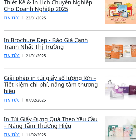
Thiết Kế & In Lịch Chuyên Nghiệp
Cho Doanh Nghiệp 2025
TIN TỨC
22/01/2025
In Brochure Đẹp - Báo Giá Cạnh
Tranh Nhất Thị Trường
TIN TỨC
21/01/2025
Giải pháp in túi giấy số lượng lớn –
Tiết kiệm chi phí, nâng tầm thương
hiệu
TIN TỨC
07/02/2025
In Túi Giấy Đựng Quà Theo Yêu Cầu
– Nâng Tầm Thương Hiệu
TIN TỨC
11/02/2025