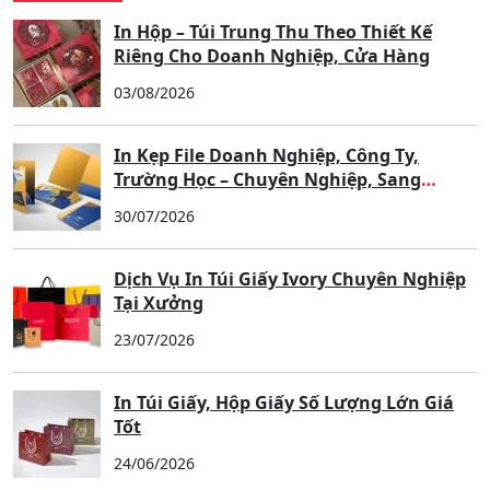
In Hộp – Túi Trung Thu Theo Thiết Kế
Riêng Cho Doanh Nghiệp, Cửa Hàng
03/08/2026
In Kẹp File Doanh Nghiệp, Công Ty,
Trường Học – Chuyên Nghiệp, Sang
Trọng, Nâng Tầm Thương Hiệu
30/07/2026
Dịch Vụ In Túi Giấy Ivory Chuyên Nghiệp
Tại Xưởng
23/07/2026
In Túi Giấy, Hộp Giấy Số Lượng Lớn Giá
Tốt
24/06/2026