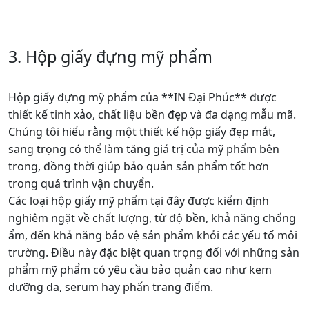
2. Hộp giấy in ấn cho cửa hàng thời
trang
Tại ***In Đại Phúc***, chúng tôi mang đến dịch vụ in
hộp giấy chất lượng và thẩm mỹ, giúp các cửa hàng dễ
dàng khẳng định phong cách riêng của mình. Với công
nghệ in hiện đại, chúng tôi cam kết mang lại cho khách
hàng những mẫu hộp giấy thời trang sắc nét, bền màu
và thu hút ngay từ cái nhìn đầu tiên. Các cửa hàng có
thể lựa chọn nhiều chất liệu hộp giấy khác nhau, từ giấy
kraft đến giấy couche, để phù hợp với phong cách và