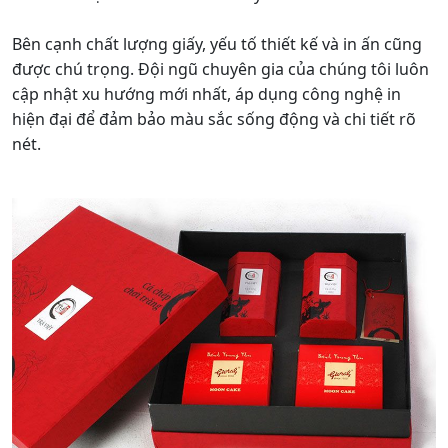
4. Hộp giấy nắp gài:
Hộp giấy nắp gài tiện dụng và dễ dàng trong việc đóng
mở, phù hợp cho các sản phẩm cần thao tác nhanh
chóng như thực phẩm, quần áo, mỹ phẩm. Đặc biệt,
chúng có thể được tái sử dụng nhiều lần, góp phần
giúp doanh nghiệp tiết kiệm chi phí và bảo vệ môi
trường.
V. In hộp giấy giá rẻ theo yêu cầu
khách hàng tại Hải Phòng
1. In hộp giấy đựng quà
Tại Hải Phòng, dịch vụ in hộp giấy đựng quà giá rẻ từ