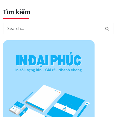
một lựa chọn không thể bỏ qua. Với tiêu chí cung cấp
sản phẩm chất lượng cao cùng dịch vụ nhanh chóng,
doanh nghiệp đã đầu tư hệ thống máy móc hiện đại và
quy trình sản xuất tự động để đảm bảo mọi đơn hàng
được hoàn thành đúng hẹn.
Không chỉ cam kết mang lại hộp giấy có thiết kế đẹp
mắt và bền bỉ, In Đại Phúc còn chú trọng đến yếu tố
thân thiện với môi trường,chi phí tối ưu nhất giúp
khách hàng yên tâm sử dụng.
Qua đó, In Đại Phúc không chỉ giúp nâng cao giá trị sản
phẩm mà còn tạo sự chuyên nghiệp trong mắt khách
hàng mục tiêu.
Xin liên hệ: 0333 586 354(Zalo) để được tư vấn và nhận
báo giá chi tiết!
→Xem thêm:
Dịch vụ in hộp giấy cứng tại Hà Nội