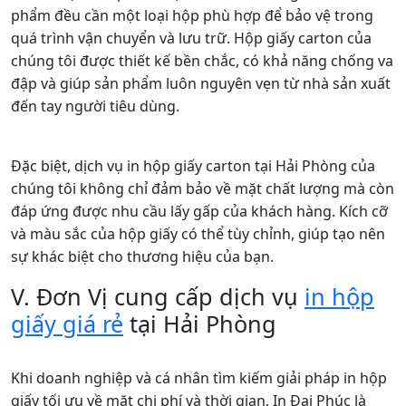
3. Hộp giấy đựng mỹ phẩm
Hộp giấy đựng mỹ phẩm của **IN Đại Phúc** được
thiết kế tinh xảo, chất liệu bền đẹp và đa dạng mẫu mã.
Chúng tôi hiểu rằng một thiết kế hộp giấy đẹp mắt,
sang trọng có thể làm tăng giá trị của mỹ phẩm bên
trong, đồng thời giúp bảo quản sản phẩm tốt hơn
trong quá trình vận chuyển.
Các loại hộp giấy mỹ phẩm tại đây được kiểm định
nghiêm ngặt về chất lượng, từ độ bền, khả năng chống
ẩm, đến khả năng bảo vệ sản phẩm khỏi các yếu tố môi
trường. Điều này đặc biệt quan trọng đối với những sản
phẩm mỹ phẩm có yêu cầu bảo quản cao như kem
dưỡng da, serum hay phấn trang điểm.