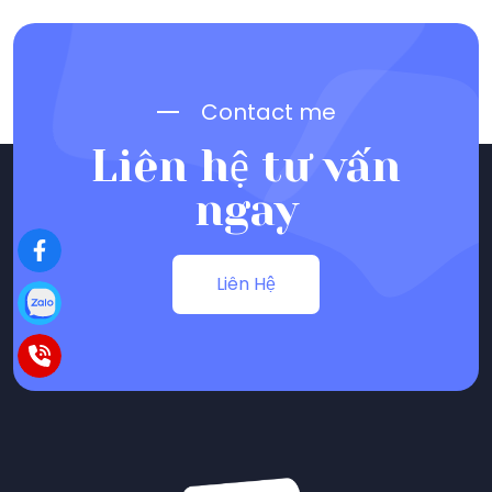
Bài viết liên quan
In túi giấy shop thời trang cao cấp
TIN TỨC
07/08/2024
Dịch vụ in ấn giá rẻ: Tối ưu chi phí,
tăng cường hiệu quả marketing
TIN TỨC
07/08/2024
In lịch bloc theo yêu cầu: Tùy chỉnh
hoàn hảo cho thương hiệu của bạn