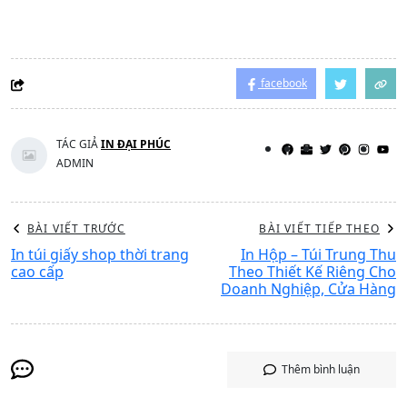
phẩm đều cần một loại hộp phù hợp để bảo vệ trong
quá trình vận chuyển và lưu trữ. Hộp giấy carton của
chúng tôi được thiết kế bền chắc, có khả năng chống va
đập và giúp sản phẩm luôn nguyên vẹn từ nhà sản xuất
đến tay người tiêu dùng.
Đặc biệt, dịch vụ in hộp giấy carton tại Hải Phòng của
chúng tôi không chỉ đảm bảo về mặt chất lượng mà còn
đáp ứng được nhu cầu lấy gấp của khách hàng. Kích cỡ
và màu sắc của hộp giấy có thể tùy chỉnh, giúp tạo nên
sự khác biệt cho thương hiệu của bạn.
V. Đơn Vị cung cấp dịch vụ
in hộp
giấy giá rẻ
tại Hải Phòng
Khi doanh nghiệp và cá nhân tìm kiếm giải pháp in hộp
giấy tối ưu về mặt chi phí và thời gian, In Đại Phúc là