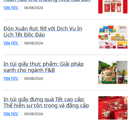
Trọng, Nâng Tầm Thương Hiệu
30/07/2026
Dịch Vụ In Túi Giấy Ivory Chuyên Nghiệp
Tại Xưởng
23/07/2026
In Túi Giấy, Hộp Giấy Số Lượng Lớn Giá
Tốt
24/06/2026
In Túi Giấy Kraft Trắng Theo Yêu Cầu –
Sản Xuất Tại Xưởng, Giá Tốt Cho Đơn Số
Lượng Lớn
28/04/2026
Liên hệ