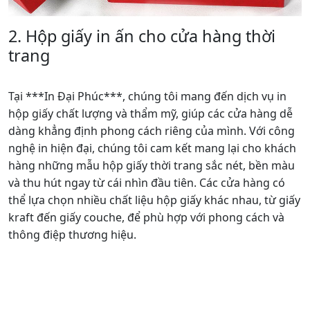
indaiphuc.vn mang đến cho khách hàng những thiết kế
độc đáo và tinh tế, góp phần tôn vinh giá trị quà tặng.
Các mẫu hộp giấy đựng quà được sản xuất với chất liệu
giấy cao cấp, từ giấy cứng, giấy kraft đến giấy mỹ thuật,
đảm bảo độ bền và tính thẩm mỹ.
Bên cạnh chất lượng giấy, yếu tố thiết kế và in ấn cũng
được chú trọng. Đội ngũ chuyên gia của chúng tôi luôn
cập nhật xu hướng mới nhất, áp dụng công nghệ in
hiện đại để đảm bảo màu sắc sống động và chi tiết rõ
nét.