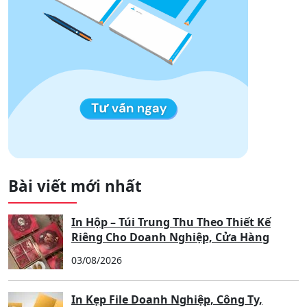
facebook
TÁC GIẢ
IN ĐẠI PHÚC
ADMIN
BÀI VIẾT TRƯỚC
BÀI VIẾT TIẾP THEO
In túi giấy shop thời trang
In Hộp – Túi Trung Thu
cao cấp
Theo Thiết Kế Riêng Cho
Doanh Nghiệp, Cửa Hàng
Thêm bình luận