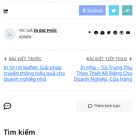
facebook
TÁC GIẢ
IN ĐẠI PHÚC
ADMIN
BÀI VIẾT TRƯỚC
BÀI VIẾT TIẾP THEO
In tờ rơi leaflet: Giải pháp
In Hộp – Túi Trung Thu
truyền thông hiệu quả cho
Theo Thiết Kế Riêng Cho
doanh nghiệp nhỏ
Doanh Nghiệp, Cửa Hàng
Thêm bình luận
Tìm kiếm