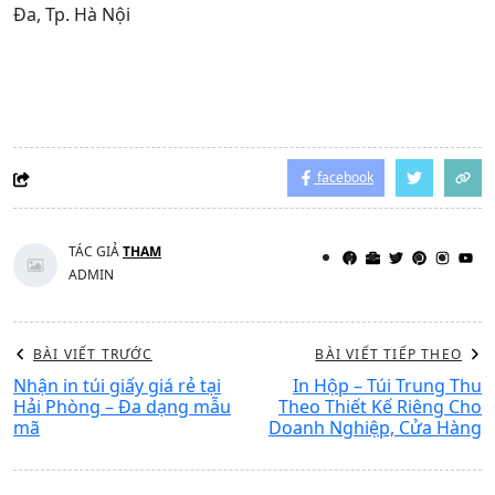
Đa, Tp. Hà Nội
facebook
TÁC GIẢ
THAM
ADMIN
BÀI VIẾT TRƯỚC
BÀI VIẾT TIẾP THEO
Nhận in túi giấy giá rẻ tại
In Hộp – Túi Trung Thu
Hải Phòng – Đa dạng mẫu
Theo Thiết Kế Riêng Cho
mã
Doanh Nghiệp, Cửa Hàng