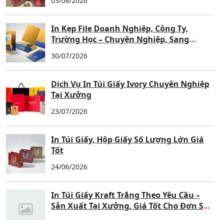
03/08/2026
In Kẹp File Doanh Nghiệp, Công Ty,
Trường Học – Chuyên Nghiệp, Sang
Trọng, Nâng Tầm Thương Hiệu
30/07/2026
Dịch Vụ In Túi Giấy Ivory Chuyên Nghiệp
Tại Xưởng
23/07/2026
In Túi Giấy, Hộp Giấy Số Lượng Lớn Giá
Tốt
24/06/2026
In Túi Giấy Kraft Trắng Theo Yêu Cầu –
Sản Xuất Tại Xưởng, Giá Tốt Cho Đơn Số
Lượng Lớn