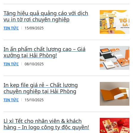
Tăng hiệu quả quảng cáo với dịch
vụ in tờ rơi chuyên nghiệp
TIN TỨC
15/09/2025
In ấn phẩm chất lượng cao – Giá
xưởng tại Hải Phòng!
TIN TỨC
08/10/2025
In kẹp file giá rẻ – Chất lượng
chuyên nghiệp tại Hải Phòng
TIN TỨC
15/10/2025
Lì xì Tết cho nhân viên & khách
hàng – In logo công ty độc quyền!