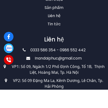
Sản phẩm
Liên hệ
Tin tức
Liên hệ
0333 586 354 - 0986 552 442
Inandaiphuc@gmail.com
VP1: Số 09, Ngách 1/2 Phố Định Công, Tổ 1B, Thịnh
Liệt, Hoàng Mai, Tp. Hà Nội
VP2: Số 09 Đặng Ma La, Kênh Dương, Lê Chân, Tp.
Hải Phòng
Xưởng sản xuất: 460 Trần Quý Cáp, Văn Chương,
Đống Đa, Tp. Hà Nội.