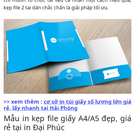
chỉ muốn tổ chức tài liệu cá nhân một cách hiệu quả,
kẹp file 2 tai dán chắc chắn là giải pháp tối ưu.
>> xem thêm :
cơ sở in túi giấy số lượng lớn giá
rẻ, lấy nhanh tại Hải Phòng
Mẫu in kẹp file giấy A4/A5 đẹp, giá
rẻ tại in Đại Phúc