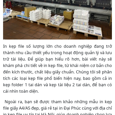
In kẹp file số lượng lớn cho doanh nghiệp đang trở
thành nhu cầu thiết yếu trong hoạt động quản lý và lưu
trữ tài liệu. Để giúp bạn hiểu rõ hơn, bài viết này sẽ
khám phá chi tiết về in kẹp file, từ khái niệm cơ bản cho
đến kích thước, chất liệu giấy chuẩn. Chúng tôi sẽ phân
tích các loại kẹp file phổ biến hiện nay, bao gồm cả in
kẹp folder 1 tai dán và kẹp tài liệu 2 tai dán, để bạn có
cái nhìn toàn diện.
Ngoài ra, bạn sẽ được tham khảo những mẫu in kẹp
file giấy A4/A5 đẹp, giá rẻ tại in Đại Phúc cùng với địa chỉ
in kẹp file uy tín tại Hà Nội, giúp doanh nghiệp chọn lựa