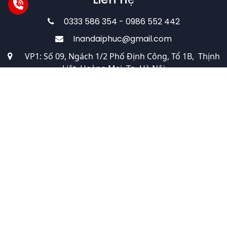
0333 586 354 - 0986 552 442
Inandaiphuc@gmail.com
VP1: Số 09, Ngách 1/2 Phố Định Công, Tổ 1B, Thịnh
Liệt, Hoàng Mai, Tp. Hà Nội
VP2: Số 09 Đặng Ma La, Kênh Dương, Lê Chân, Tp.
Hải Phòng
Xưởng sản xuất: 460 Trần Quý Cáp, Văn Chương,
Đống Đa, Tp. Hà Nội.
Thiết kế website bởi PARETO.VN