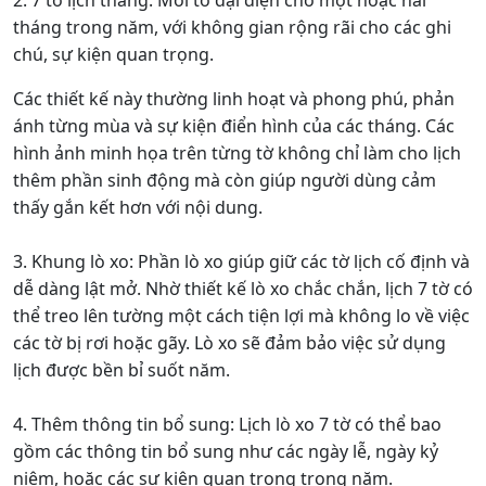
2. 7 tờ lịch tháng: Mỗi tờ đại diện cho một hoặc hai
tháng trong năm, với không gian rộng rãi cho các ghi
chú, sự kiện quan trọng.
Các thiết kế này thường linh hoạt và phong phú, phản
ánh từng mùa và sự kiện điển hình của các tháng. Các
hình ảnh minh họa trên từng tờ không chỉ làm cho lịch
thêm phần sinh động mà còn giúp người dùng cảm
thấy gắn kết hơn với nội dung.
3. Khung lò xo: Phần lò xo giúp giữ các tờ lịch cố định và
dễ dàng lật mở. Nhờ thiết kế lò xo chắc chắn, lịch 7 tờ có
thể treo lên tường một cách tiện lợi mà không lo về việc
các tờ bị rơi hoặc gãy. Lò xo sẽ đảm bảo việc sử dụng
lịch được bền bỉ suốt năm.
4. Thêm thông tin bổ sung: Lịch lò xo 7 tờ có thể bao
gồm các thông tin bổ sung như các ngày lễ, ngày kỷ
niệm, hoặc các sự kiện quan trọng trong năm.