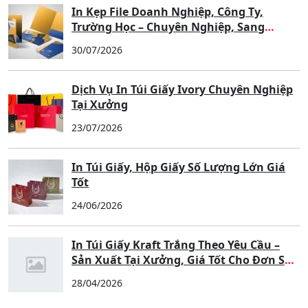
In Kẹp File Doanh Nghiệp, Công Ty,
Trường Học – Chuyên Nghiệp, Sang
Trọng, Nâng Tầm Thương Hiệu
30/07/2026
Dịch Vụ In Túi Giấy Ivory Chuyên Nghiệp
Tại Xưởng
23/07/2026
In Túi Giấy, Hộp Giấy Số Lượng Lớn Giá
Tốt
24/06/2026
In Túi Giấy Kraft Trắng Theo Yêu Cầu –
Sản Xuất Tại Xưởng, Giá Tốt Cho Đơn Số
Lượng Lớn
28/04/2026