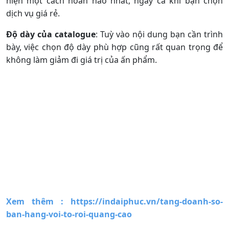
catalogue. Đối với các sản phẩm giá rẻ, việc sử dụng
màu sắc và bố cục thông minh sẽ giúp tăng cường tính
thẩm mỹ và hiệu quả.
In ấn chất lượng cao
: Sử dụng công nghệ in ấn hiện
đại để đảm bảo từng chi tiết trong catalogue được thể
hiện một cách hoàn hảo nhất, ngay cả khi bạn chọn
dịch vụ giá rẻ.
Độ dày của catalogue
: Tuỳ vào nội dung bạn cần trình
bày, việc chọn độ dày phù hợp cũng rất quan trọng để
không làm giảm đi giá trị của ấn phẩm.