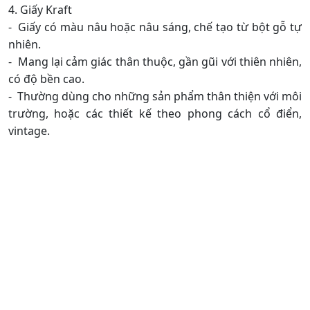
- Chi phí thấp, phù hợp cho việc in số lượng lớn mà vẫn
đảm bảo chất lượng hình ảnh tương đối tốt.
- Thường được dùng cho các trang nội dung chính của
catalog hoặc các sản phẩm không yêu cầu hình ảnh quá
sắc nét.
4. Giấy Kraft
- Giấy có màu nâu hoặc nâu sáng, chế tạo từ bột gỗ tự
nhiên.
- Mang lại cảm giác thân thuộc, gần gũi với thiên nhiên,
có độ bền cao.
- Thường dùng cho những sản phẩm thân thiện với môi
trường, hoặc các thiết kế theo phong cách cổ điển,
vintage.