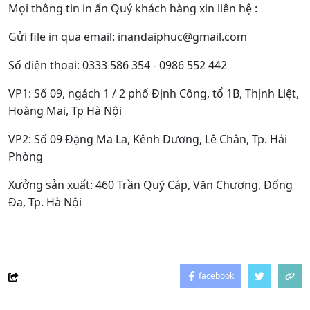
Xem thêm : https://indaiphuc.vn/tang-doanh-so-
ban-hang-voi-to-roi-quang-cao
Mọi thông tin in ấn Quý khách hàng xin liên hệ :
Gửi file in qua email: inandaiphuc@gmail.com
Số điện thoại: 0333 586 354 - 0986 552 442
VP1: Số 09, ngách 1 / 2 phố Định Công, tổ 1B, Thịnh Liệt,
Hoàng Mai, Tp Hà Nội
VP2: Số 09 Đặng Ma La, Kênh Dương, Lê Chân, Tp. Hải
Phòng
Xưởng sản xuất: 460 Trần Quý Cáp, Văn Chương, Đống
Đa, Tp. Hà Nội